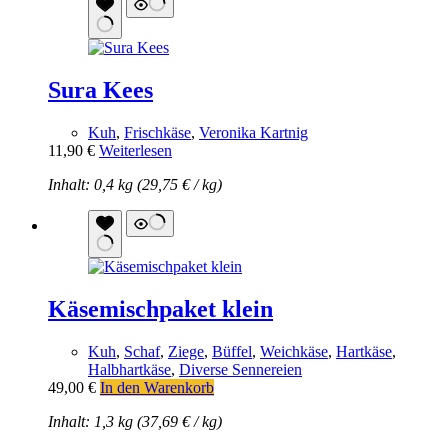
Sura Kees
Kuh
,
Frischkäse
,
Veronika Kartnig
11,90
€
Weiterlesen
Inhalt: 0,4 kg (
29,75
€
/
kg
)
Käsemischpaket klein
Kuh
,
Schaf
,
Ziege
,
Büffel
,
Weichkäse
,
Hartkäse
,
Halbhartkäse
,
Diverse Sennereien
49,00
€
In den Warenkorb
Inhalt: 1,3 kg (
37,69
€
/
kg
)