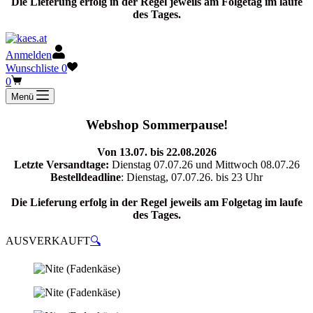
Die Lieferung erfolg in der Regel jeweils am Folgetag im laufe
des Tages.
Anmelden
Wunschliste
0
Warenkorb
0
Menü
Webshop Sommerpause!
Von 13.07. bis 22.08.2026
Letzte Versandtage:
Dienstag 07.07.26 und Mittwoch 08.07.26
Bestelldeadline
: Dienstag, 07.07.26. bis 23 Uhr
Die Lieferung erfolg in der Regel jeweils am Folgetag im laufe
des Tages.
AUSVERKAUFT
🔍