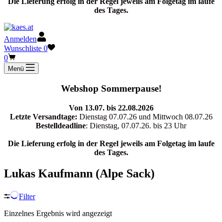
Die Lieferung erfolg in der Regel jeweils am Folgetag im laufe
des Tages.
Anmelden
Wunschliste
0
Warenkorb
0
Menü
Webshop Sommerpause!
Von 13.07. bis 22.08.2026
Letzte Versandtage:
Dienstag 07.07.26 und Mittwoch 08.07.26
Bestelldeadline
: Dienstag, 07.07.26. bis 23 Uhr
Die Lieferung erfolg in der Regel jeweils am Folgetag im laufe
des Tages.
Lukas Kaufmann (Alpe Sack)
Filter
Einzelnes Ergebnis wird angezeigt