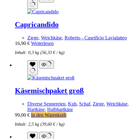
Capricandido
Ziege
,
Weichkäse
,
Roberto - Caseificio Lavialatteo
16,90
€
Weiterlesen
Inhalt: 0,3 kg (
56,33
€
/
kg
)
Käsemischpaket groß
Diverse Sennereien
,
Kuh
,
Schaf
,
Ziege
,
Weichkäse
,
Hartkäse
,
Halbhartkäse
99,00
€
In den Warenkorb
Inhalt: 2,5 kg (
39,60
€
/
kg
)