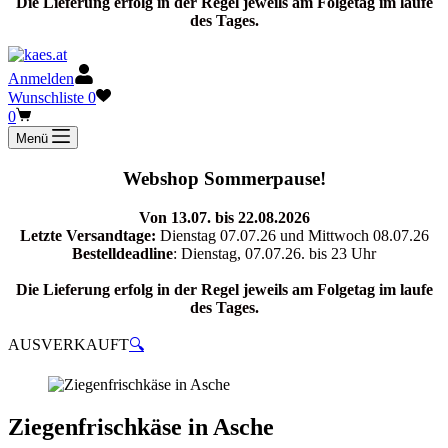
Die Lieferung erfolg in der Regel jeweils am Folgetag im laufe
des Tages.
Anmelden
Wunschliste
0
Warenkorb
0
Menü
Webshop Sommerpause!
Von 13.07. bis 22.08.2026
Letzte Versandtage:
Dienstag 07.07.26 und Mittwoch 08.07.26
Bestelldeadline
: Dienstag, 07.07.26. bis 23 Uhr
Die Lieferung erfolg in der Regel jeweils am Folgetag im laufe
des Tages.
AUSVERKAUFT
🔍
Ziegenfrischkäse in Asche