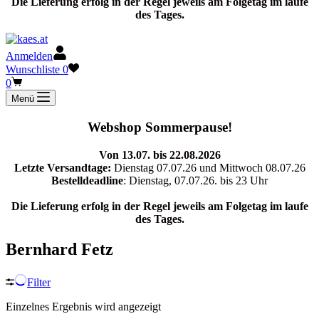
Die Lieferung erfolg in der Regel jeweils am Folgetag im laufe
des Tages.
Anmelden
Wunschliste
0
Warenkorb
0
Menü
Webshop Sommerpause!
Von 13.07. bis 22.08.2026
Letzte Versandtage:
Dienstag 07.07.26 und Mittwoch 08.07.26
Bestelldeadline
: Dienstag, 07.07.26. bis 23 Uhr
Die Lieferung erfolg in der Regel jeweils am Folgetag im laufe
des Tages.
Bernhard Fetz
Filter
Einzelnes Ergebnis wird angezeigt