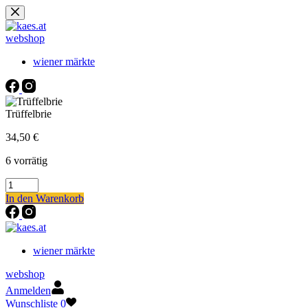
Zum
Inhalt
springen
webshop
wiener märkte
Trüffelbrie
34,50
€
6 vorrätig
Trüffelbrie
Menge
In den Warenkorb
wiener märkte
webshop
Anmelden
Wunschliste
0