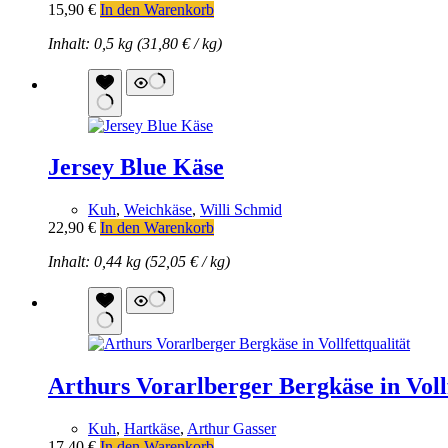
15,90
€
In den Warenkorb
Inhalt: 0,5 kg (
31,80
€
/
kg
)
Jersey Blue Käse
Kuh
,
Weichkäse
,
Willi Schmid
22,90
€
In den Warenkorb
Inhalt: 0,44 kg (
52,05
€
/
kg
)
Arthurs Vorarlberger Bergkäse in Vollf
Kuh
,
Hartkäse
,
Arthur Gasser
17,40
€
In den Warenkorb