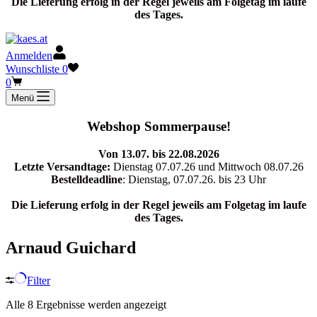
Die Lieferung erfolg in der Regel jeweils am Folgetag im laufe
des Tages.
Anmelden
Wunschliste
0
Warenkorb
0
Menü
Webshop Sommerpause!
Von 13.07. bis 22.08.2026
Letzte Versandtage:
Dienstag 07.07.26 und Mittwoch 08.07.26
Bestelldeadline
: Dienstag, 07.07.26. bis 23 Uhr
Die Lieferung erfolg in der Regel jeweils am Folgetag im laufe
des Tages.
Arnaud Guichard
Filter
Alle 8 Ergebnisse werden angezeigt