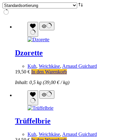
Dzorette
Kuh
,
Weichkäse
,
Arnaud Guichard
19,50
€
In den Warenkorb
Inhalt: 0,5 kg (
39,00
€
/
kg
)
Trüffelbrie
Kuh
,
Weichkäse
,
Arnaud Guichard
34,50
€
In den Warenkorb