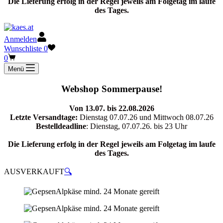
Die Lieferung erfolg in der Regel jeweils am Folgetag im laufe
des Tages.
Anmelden
Wunschliste
0
Warenkorb
0
Menü
Webshop Sommerpause!
Von 13.07. bis 22.08.2026
Letzte Versandtage:
Dienstag 07.07.26 und Mittwoch 08.07.26
Bestelldeadline
: Dienstag, 07.07.26. bis 23 Uhr
Die Lieferung erfolg in der Regel jeweils am Folgetag im laufe
des Tages.
AUSVERKAUFT
🔍