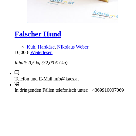
Falscher Hund
Kuh
,
Hartkäse
,
NIkolaus Weber
16,00
€
Weiterlesen
Inhalt: 0,5 kg (
32,00
€
/
kg
)
Telefon und E-Mail
info@kaes.at
In dringenden Fällen telefonisch unter:
+4369910007069
Kontakt
Zahlungsmethoden
Wiederufsbelehrung
Allgemeine Geschäftsbedingungen (AGB)
Newsletter
Über uns